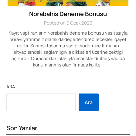
Norabahis Deneme Bonusu
Posted on 9 Ocak 2026
Kayıt yaptıranların Norabahis deneme bonusu vasıtasıyla
burayı yatırımsız olarak da değerlendirebilecekleri gayet
nettir. Sarımsı tasarıma sahip modernize firmanın
altyapısındaki sağlamlığıyla dikkatleri üzerine çektiği
aşikardır. Curacao’daki alanıyla lisanslandırılmış yapıda
konumlanmış olan firmada kalite…
ARA
Ara
Son Yazılar