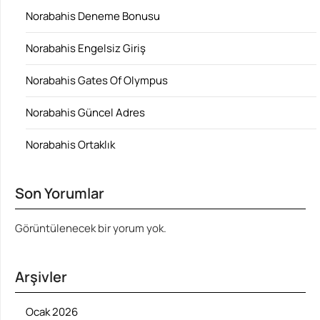
Norabahis Deneme Bonusu
Norabahis Engelsiz Giriş
Norabahis Gates Of Olympus
Norabahis Güncel Adres
Norabahis Ortaklık
Son Yorumlar
Görüntülenecek bir yorum yok.
Arşivler
Ocak 2026