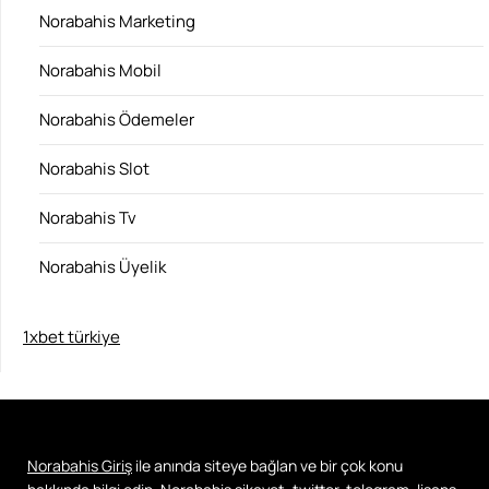
Norabahis Marketing
Norabahis Mobil
Norabahis Ödemeler
Norabahis Slot
Norabahis Tv
Norabahis Üyelik
1xbet türkiye
Norabahis Giriş
ile anında siteye bağlan ve bir çok konu