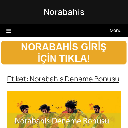
Skip
Norabahis
to
content
Menu
Etiket:
Norabahis Deneme Bonusu