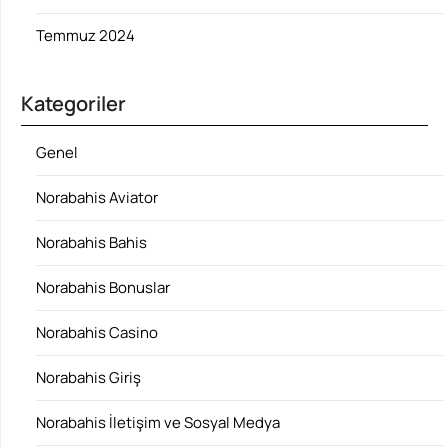
Temmuz 2024
Kategoriler
Genel
Norabahis Aviator
Norabahis Bahis
Norabahis Bonuslar
Norabahis Casino
Norabahis Giriş
Norabahis İletişim ve Sosyal Medya