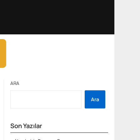
ARA
Ara
Son Yazılar