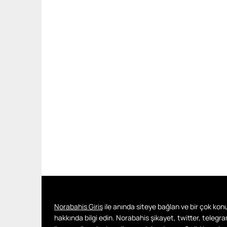
Norabahis Giriş
ile anında siteye bağlan ve bir çok kon
hakkında bilgi edin. Norabahis şikayet, twitter, telegr