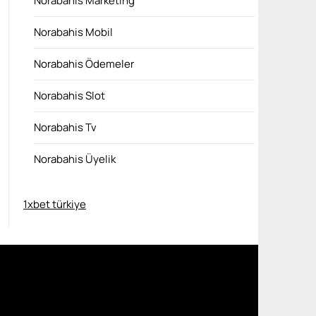
Norabahis Marketing
Norabahis Mobil
Norabahis Ödemeler
Norabahis Slot
Norabahis Tv
Norabahis Üyelik
1xbet türkiye