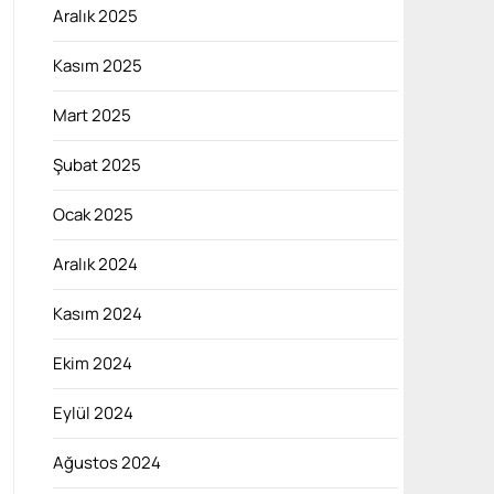
Aralık 2025
Kasım 2025
Mart 2025
Şubat 2025
Ocak 2025
Aralık 2024
Kasım 2024
Ekim 2024
Eylül 2024
Ağustos 2024