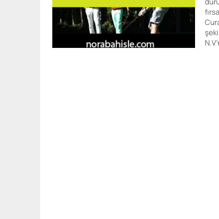
duru
fırs
Cura
şeki
N.V’