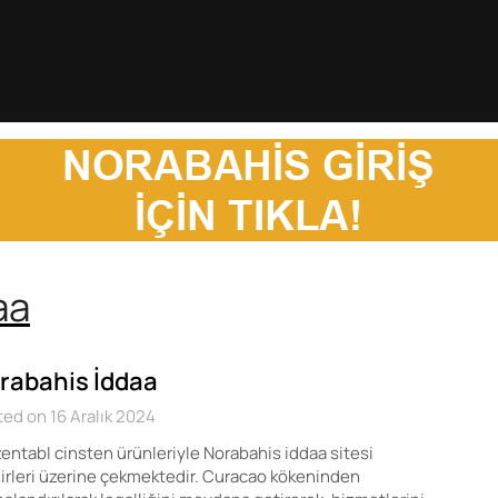
aa
rabahis İddaa
ed on 16 Aralık 2024
entabl cinsten ürünleriyle Norabahis iddaa sitesi
irleri üzerine çekmektedir. Curacao kökeninden