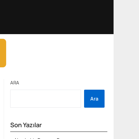
ARA
Ara
Son Yazılar