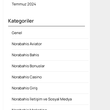
Temmuz 2024
Kategoriler
Genel
Norabahis Aviator
Norabahis Bahis
Norabahis Bonuslar
Norabahis Casino
Norabahis Giriş
Norabahis İletişim ve Sosyal Medya