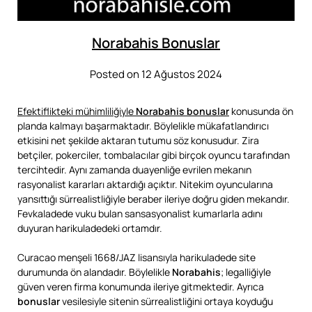
Norabahis Bonuslar
Posted on 12 Ağustos 2024
Efektiflikteki mühimliliğiyle
Norabahis bonuslar
konusunda ön
planda kalmayı başarmaktadır. Böylelikle mükafatlandırıcı
etkisini net şekilde aktaran tutumu söz konusudur. Zira
betçiler, pokerciler, tombalacılar gibi birçok oyuncu tarafından
tercihtedir. Aynı zamanda duayenliğe evrilen mekanın
rasyonalist kararları aktardığı açıktır. Nitekim oyuncularına
yansıttığı sürrealistliğiyle beraber ileriye doğru giden mekandır.
Fevkaladede vuku bulan sansasyonalist kumarlarla adını
duyuran harikuladedeki ortamdır.
Curacao menşeli 1668/JAZ lisansıyla harikuladede site
durumunda ön alandadır. Böylelikle
Norabahis
; legalliğiyle
güven veren firma konumunda ileriye gitmektedir. Ayrıca
bonuslar
vesilesiyle sitenin sürrealistliğini ortaya koyduğu