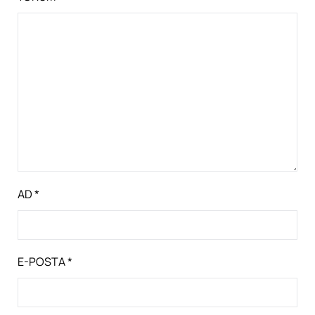
AD
*
E-POSTA
*