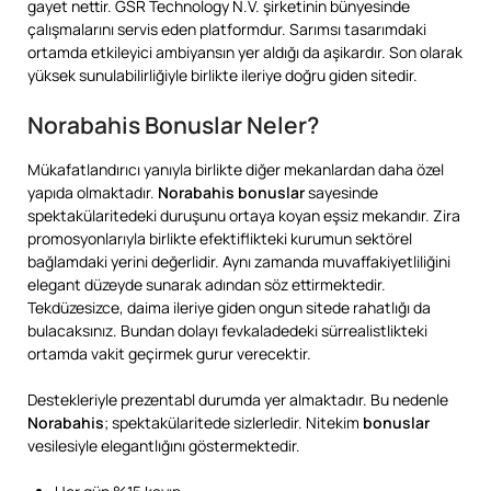
gayet nettir. GSR Technology N.V. şirketinin bünyesinde
çalışmalarını servis eden platformdur. Sarımsı tasarımdaki
ortamda etkileyici ambiyansın yer aldığı da aşikardır. Son olarak
yüksek sunulabilirliğiyle birlikte ileriye doğru giden sitedir.
Norabahis Bonuslar Neler?
Mükafatlandırıcı yanıyla birlikte diğer mekanlardan daha özel
yapıda olmaktadır.
Norabahis bonuslar
sayesinde
spektakülaritedeki duruşunu ortaya koyan eşsiz mekandır. Zira
promosyonlarıyla birlikte efektiflikteki kurumun sektörel
bağlamdaki yerini değerlidir. Aynı zamanda muvaffakiyetliliğini
elegant düzeyde sunarak adından söz ettirmektedir.
Tekdüzesizce, daima ileriye giden ongun sitede rahatlığı da
bulacaksınız. Bundan dolayı fevkaladedeki sürrealistlikteki
ortamda vakit geçirmek gurur verecektir.
Destekleriyle prezentabl durumda yer almaktadır. Bu nedenle
Norabahis
; spektakülaritede sizlerledir. Nitekim
bonuslar
vesilesiyle elegantlığını göstermektedir.