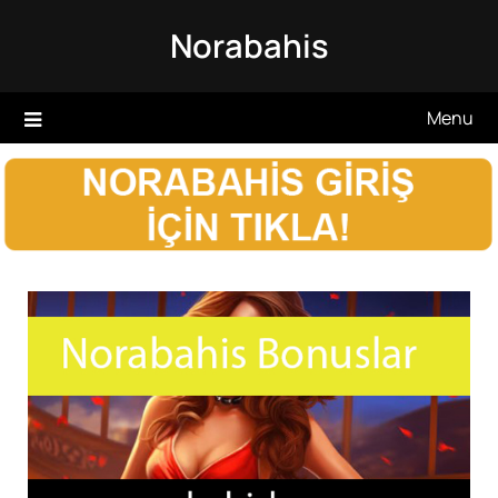
Skip
Norabahis
to
content
Menu