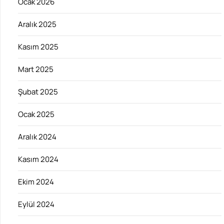
Ocak 2026
Aralık 2025
Kasım 2025
Mart 2025
Şubat 2025
Ocak 2025
Aralık 2024
Kasım 2024
Ekim 2024
Eylül 2024